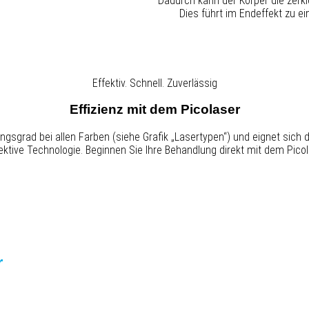
Dadurch kann der Körper die zerk
Dies führt im Endeffekt zu e
Effektiv. Schnell. Zuverlässig
Effizienz mit dem
Picolaser
gsgrad bei allen Farben (siehe Grafik „Lasertypen“) und eignet sich d
fektive Technologie. Beginnen Sie Ihre Behandlung direkt mit dem Pic
r