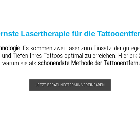
nste Lasertherapie für die Tattooentf
hnologie
. Es kommen zwei Laser zum Einsatz: der güteg
und Tiefen Ihres Tattoos optimal zu erreichen. Hier erklä
d warum sie als
schonendste Methode der Tattooentfern
JETZT BERATUNGSTERMIN VEREINBAREN