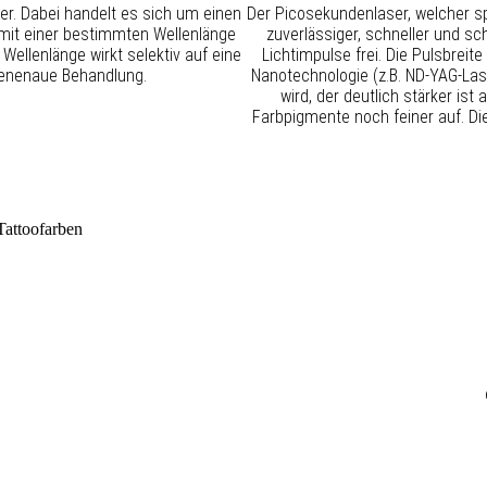
r. Dabei handelt es sich um einen
Der Picosekundenlaser, welcher spe
 mit einer bestimmten Wellenlänge
zuverlässiger, schneller und sc
 Wellenlänge wirkt selektiv auf eine
Lichtimpulse frei. Die Pulsbreit
genenaue Behandlung.
Nanotechnologie (z.B. ND-YAG-Las
wird, der deutlich stärker is
Farbpigmente noch feiner auf. Di