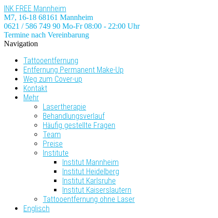
Skip
INK FREE Mannheim
to
M7, 16-18
68161 Mannheim
the
0621 / 586 749 90
Mo-Fr 08:00 - 22:00 Uhr
Termine nach Vereinbarung
content
Navigation
Tattooentfernung
Entfernung Permanent Make-Up
Weg zum Cover-up
Kontakt
Mehr
Lasertherapie
Behandlungsverlauf
Häufig gestellte Fragen
Team
Preise
Institute
Institut Mannheim
Institut Heidelberg
Institut Karlsruhe
Institut Kaiserslautern
Tattooentfernung ohne Laser
Englisch